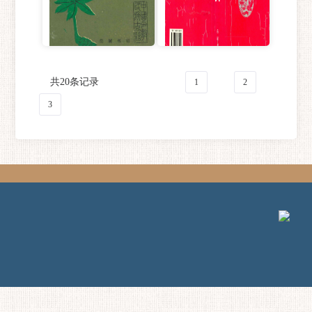
湘西苗药汇编
苗汉汉苗词典
共20条记录
1
2
3