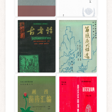
湘西苗族椎牛民俗文化
湖南少数民族非遗传承
研究
人口述史・苗族卷
古老话
苗族历代诗选