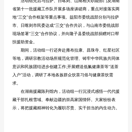
活动组先后与拉萨、日喀则、山南相关职能部门及湖南
省第十一批援藏工作队开展多场座谈磋商，重点对接落实两
地“三交”合作框架等重点事项。益阳市委统战部分别与拉萨
市、日喀则市民委达成“三交”合作共识，与山南市委统战部
现场签署“三交”合作协议，并向隆子县委统战部捐赠对口帮
扶援助资金。
期间，活动组一行还奔赴雍布拉康、昌珠寺、红星社区
等地，调研宗教活动场所规范化管理、铸牢中华民族共同体
意识和民族团结进步创建工作;开展赠送低氟健康茶等“送茶
入户”活动，调研了本地各族群众饮茶习俗与健康茶饮需
求。
在湖南援藏陈列馆内，活动组一行沉浸式感悟一代代援
藏干部扎根雪域、奉献边疆的崇高家国情怀。大家纷纷表
示，将把援藏精神转化为履职尽责、实干担当的内生动力。