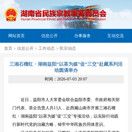
网站首页
信息公开
办事服务
互动交流
首页
>
信息公开
>
工作动态
>
民宗动态
三湘石榴红・湖南益阳“以茶为媒”促“三交”赴藏系列活
动圆满举办
时间：2026-07-03 20:07
近日，益阳市人大常委会联合益阳市委、市政府相关部
门代表、茶企负责人共13人，赴西藏山南市开展三湘石榴
红・湖南益阳“以茶为媒”促“三交”专项活动，以实际行动践
行新时代党的治藏方略，铸牢中华民族共同体意识。