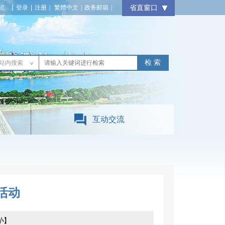
览
|
繁體中文
|
政务邮箱
|
省直窗口
站内搜索
互动交流
活动
小
】